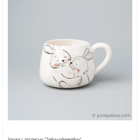
Чашка с росписью "Зайцы-обнимайцы"