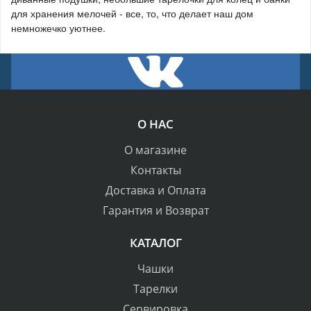
Елочный шар с росписью "Зайка с
цветами"
3 300 руб.
Автор
План Б
Наличие:
1 шт