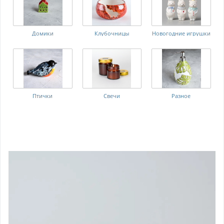
Домики
Клубочницы
Новогодние игрушки
Птички
Свечи
Разное