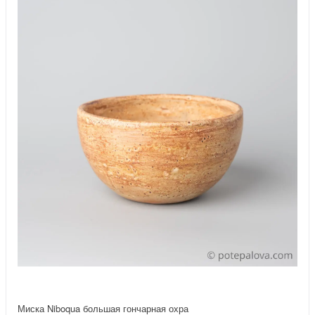
Миска Niboqua большая гончарная охра