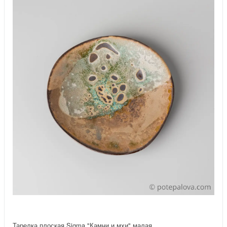
Тарелка плоская Sigma "Камни и мхи" малая